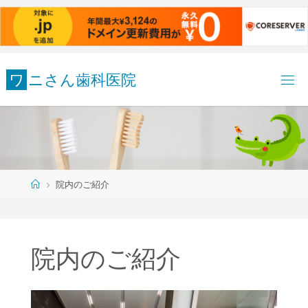
コ
ワ
ニ
さ
ん
歯
科
医
院
ン
テ
ン
ツ
へ
ス
キ
ホ
院内のご紹介
ッ
ー
ム
プ
院内のご紹介