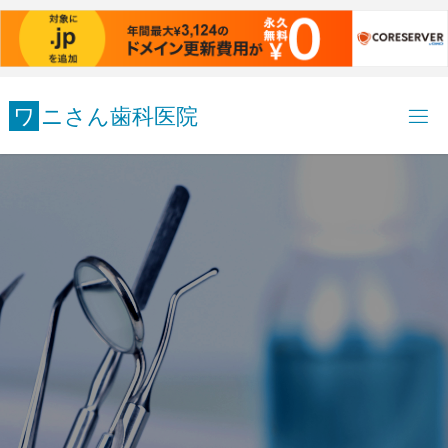
コ
ワ
ニ
さ
ん
歯
科
医
院
ン
テ
ン
ツ
へ
ス
キ
ッ
プ