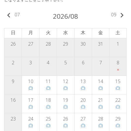
keyboard_arrow_left
keyboard_arrow_right
07
09
2026/08
日
月
火
水
木
金
土
26
27
28
29
30
31
1
2
3
4
5
6
7
8
×
9
10
11
12
13
14
15
◎
◎
◎
◎
◎
◎
16
17
18
19
20
21
22
◎
◎
◎
◎
◎
◎
23
24
25
26
27
28
29
◎
◎
◎
◎
◎
◎