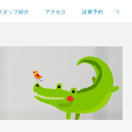
スタッフ紹介
アクセス
診療予約
検索